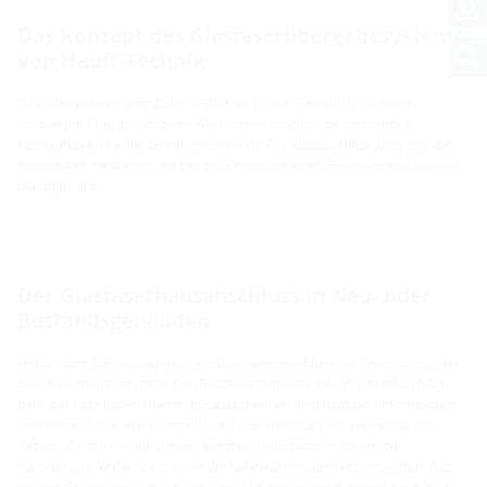
Das Konzept des Glasfaserübergabesystems
von Hauff-Technik
Das Übergabesystem 2LINE G-BOX von Hauff-Technik folgt einem
modularen Prinzip. Auf diese Weise ist es möglich, die passenden
Komponenten für die Gegebenheiten vor Ort auszuwählen. Dies gibt die
notwendige Flexibilität, die bei der Erstellung eines Glasfaseranschlusses
benötigt wird.
Der Glasfaserhausanschluss in Neu- oder
Bestandsgebäuden
Neben dem 5G-Ausbau trägt ein Glasfaseranschluss zur Erweiterung des
Breitbandinternets mit hohen Geschwindigkeiten bei. Während sich 5G
dank der kabellosen Übertragungstechnik vergleichsweise unkompliziert
nachrüsten lässt, erfordert ein Glasfaseranschluss die Verlegung von
Kabeln. Zu den Vorteilen eines Glasfaseranschlusses zählen die
zuverlässige Verbindung sowie die hohen Datenübertragungsraten. Aus
diesem Grund entscheiden sich sowohl Besitzer von Bestandsbauten als