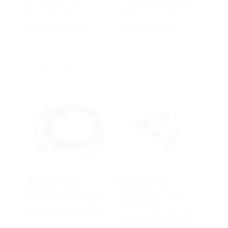
zur Fixierung am
zur Aufbewahrung eines
Grundbauteil
Kabelsystems
2LINE G-BOX EFT
2LINE G-BOX PYL
Anschluss-Sets
Anschluss-Set
Wellrohr-Set
zur Ablage einer
zur geschützten
Glasfaserkabelüberlänge
Verlegung der Hauff-
Kabelsysteme
2LINE G-BOX AS-SET
2LINE G-BOX WR SET