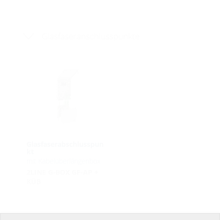
Glasfaseranschlusspunkte
Glasfaserabschlusspun
kt
mit Kabelüberlängenbox
2LINE G-BOX GF-AP +
KÜB