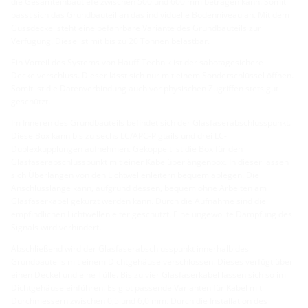
die Gesamteinbautiefe zwischen 500 und 600 mm betragen kann. Somit
passt sich das Grundbauteil an das individuelle Bodenniveau an. Mit dem
Gussdeckel steht eine befahrbare Variante des Grundbauteils zur
Verfügung. Diese ist mit bis zu 20 Tonnen belastbar.
Ein Vorteil des Systems von Hauff-Technik ist der sabotagesichere
Deckelverschluss. Dieser lässt sich nur mit einem Sonderschlüssel öffnen.
Somit ist die Datenverbindung auch vor physischen Zugriffen stets gut
geschützt.
Im Inneren des Grundbauteils befindet sich der Glasfaserabschlusspunkt.
Diese Box kann bis zu sechs LC/APC-Pigtails und drei LC-
Duplexkupplungen aufnehmen. Gekoppelt ist die Box für den
Glasfaserabschlusspunkt mit einer Kabelüberlängenbox. In dieser lassen
sich Überlängen von den Lichtwellenleitern bequem ablegen. Die
Anschlusslänge kann, aufgrund dessen, bequem ohne Arbeiten am
Glasfaserkabel gekürzt werden kann. Durch die Aufnahme sind die
empfindlichen Lichtwellenleiter geschützt. Eine ungewollte Dämpfung des
Signals wird verhindert.
Abschließend wird der Glasfaserabschlusspunkt innerhalb des
Grundbauteils mit einem Dichtgehäuse verschlossen. Dieses verfügt über
einen Deckel und eine Tülle. Bis zu vier Glasfaserkabel lassen sich so im
Dichtgehäuse einführen. Es gibt passende Varianten für Kabel mit
Durchmessern zwischen 0,5 und 6,0 mm. Durch die Installation des