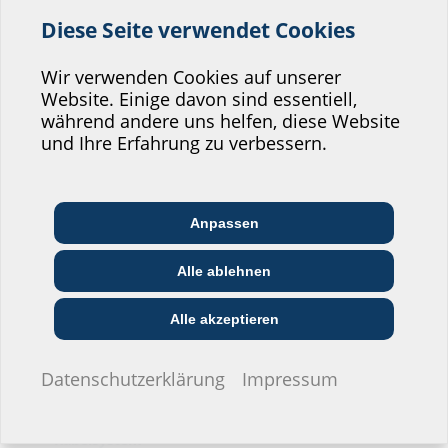
Diese Seite verwendet Cookies
Helfen Sie uns den
Kabelsysteme
Service unserer
Wir verwenden Cookies auf unserer
Website. Einige davon sind essentiell,
Website zu verbessern!
LC-Patchkabelsystem
während andere uns helfen, diese Website
Wo würden Sie sich einordnen?
und Ihre Erfahrung zu verbessern.
Kabelsystem Hauff Quick-Connect
Anpassen
Architekt:in &
Kommunikations­
Handels­partner:in
Planer:in
branche
Alle ablehnen
Bau-/General­
EVU/­Stadt­werke
Installateur:in
unternehmer:in
Alle akzeptieren
Ich möchte keine Angaben machen.
Datenschutzerklärung
Impressum
2LINE Quick-Connect
Kabelsystem