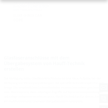
zur Steckverbindung
zwischen 2-LINE G-BOX
und Hausanschluss
2LINE G-BOX CAB
QODC
Glasfaseranschlüsse mit dem
Übergabesystem von Hauff-Technik
erstellen
Die Verlegung eines Glasfaseranschlusses ist eine neue Aufgabe bei der
Verlegung von Versorgungsleitungen, die spezielle Anforderungen mit sich
bringt. Die empfindlichen Lichtwellenleiter müssen besonders geschützt
sein. Hinzu kommt, dass unbefugte Zugriffe auf Kommunikationsleitungen
unbedingt verhindert werden müssen. Hauff-Technik hat für diesen Zweck
ein multifunktionales Glasfaserübergabesystem konzipiert.