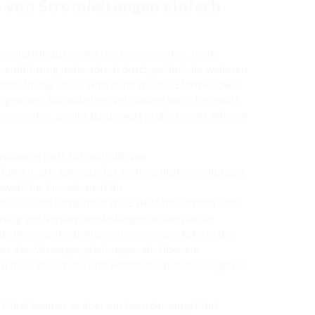
 von Stromleitungen einfach
auselektrik aus mehreren Komponenten. In der
seinführung unterirdisch durchgeführt. Im weiteren
rchführung. Diese wird dann mit der Elektrik sowie
gen und Blitzableitern verbunden wird. Bei Hauff-
mponenten, um Ihr Bauprojekt professionell, effizient
okabeln lässt sich mithilfe von
führen. Das gilt auch für Kommunikationsleitungen.
owohl für Ein- als auch für
. Sie sind kompatibel mit ESH-Mantelrohren und
ührung von Versorgungsleitungen in die Wände
ndichtelemente dichten einerseits zum Rohr in der
zu den Versorgungsleitungen ab. Über ein
eich mehrere Strom- und Kommunikationsleitungen in
e Kabel können so über ein Leerrohr eingeführt