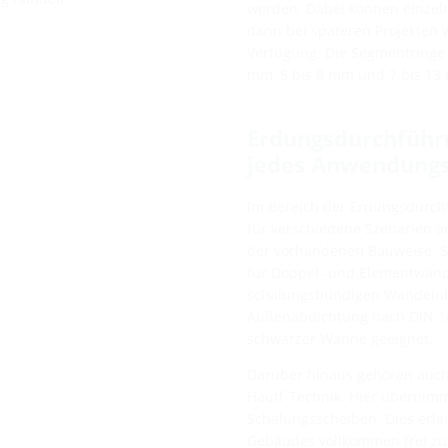
werden. Dabei können einzeln
dann bei späteren Projekten w
Verfügung. Die Segmentringe 
mm, 5 bis 8 mm und 7 bis 13
Erdungsdurchführ
jedes Anwendungs
Im Bereich der Erdungsdurch
für verschiedene Szenarien a
der vorhandenen Bauweise. S
für Doppel- und Elementwände
schalungsbündigen Wandeinb
Außenabdichtung nach DIN 18
schwarzer Wanne geeignet.
Darüber hinaus gehören auch
Hauff-Technik. Hier übernimm
Schalungsscheiben. Dies erlau
Gebäudes vollkommen frei zu