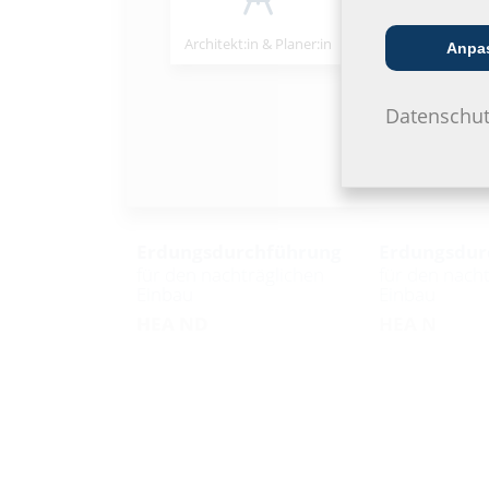
Architekt:in & Planer:in
Handels­partner
Anpa
Datenschut
Erdungsdurchführung
Erdungsdur
für den nachträglichen
für den nach
Einbau
Einbau
HEA ND
HEA N