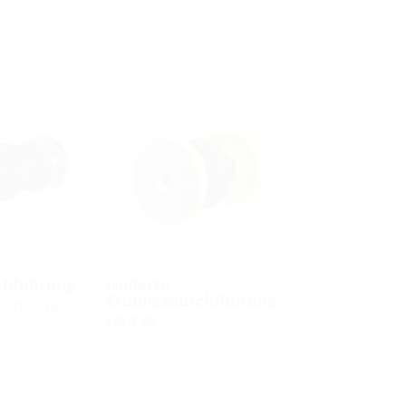
chführung
Isolierte
Erdungsdurchführung
Elementwände
HEA IS