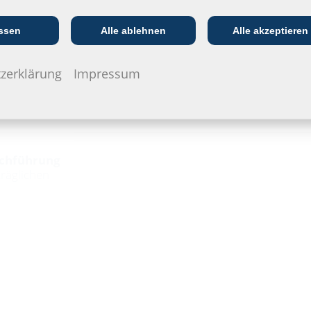
Kommunikations­
:in
EVU/­Stadt­werke
In
branche
ssen
Alle ablehnen
Alle akzeptieren
zerklärung
Impressum
chführung
träglichen