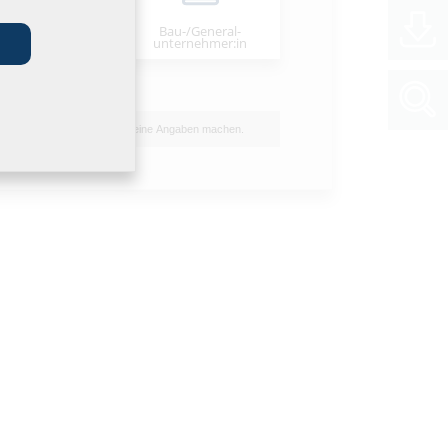
Bau-/General­
stallateur:in
unternehmer:in
Ich möchte keine Angaben machen.