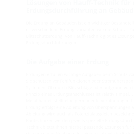
Lösungen von Hauff-Technik für 
Erdungsdurchführung an Gebäu
Die Erdung an Gebäuden ist ein wichtiger Bestandteil 
es verschiedene Erdungsvarianten wie die Schutz-, Fu
Blitzschutzerdung. Von Hauff-Technik gibt es Lösunge
Erdungsdurchführungen.
Die Aufgabe einer Erdung
Erdungen erfüllen wichtige Aufgaben beim Schutz 
Sie schützen vor Fehlfunktionen oder Stromüberspan
Systemen. Ob durch Blitzschläge oder aufgrund von 
Prinzip eines Erdungsanschlusses ist relativ simpel. E
Metallbauteil stellt eine permanente Verbindung mit
Erdung erfolgt eine Ableitung von Überspannungen an
Ableitung wird auch als Potenzialausgleich bezeichne
Bautechniken werden jeweils spezielle Erdungsdurch
Technik bietet Ihnen hierbei passende Lösungen für al
sich um einen Neubau oder eine nachträgliche Erdun