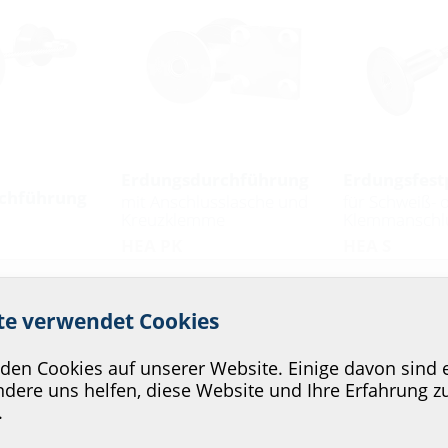
Erdungsdurchführung
Erdungsfest
chführung
mit Anschlusslasche und
für Schweiß- 
Kreuzklemme
Klemmanschl
HEA PK
HEA S
 Service unserer Website zu v
ite verwendet Cookies
en Cookies auf unserer Website. Einige davon sind e
ichen Montage
dere uns helfen, diese Website und Ihre Erfahrung z
.