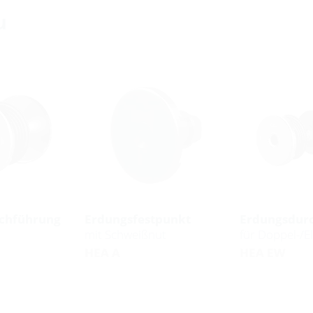
u
chführung
Erdungsfestpunkt
Erdungsdur
mit Schweißnut
für Doppel-/
HEA A
HEA EW