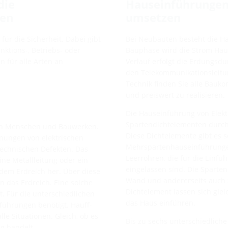
die
Hauseinführungen
den
umsetzen
für die Sicherheit. Dabei gibt
Bei Neubauten besteht die H
nktions-, Betriebs- oder
Bauphase wird die Strom Hau
n für alle Arten an
Verlauf erfolgt die Erdungsdu
den Telekommunikationsleitun
Technik finden Sie alle Bauko
und preiswert zu realisieren.
Die Hauseinführung von Elektr
Spartendichtelementen durch
von Menschen und Bauwerken.
Diese Dichtelemente gibt es s
nungen von elektrischen
Mehrspartenhauseinführungen
technischen Defekten. Das
Leerrohren, die für die Einf
ine Metallleitung oder ein
eingelassen sind. Die Sparte
 dem Erdreich her. Über diese
Wand und andererseits auch 
 das Erdreich. Eine solche
Dichtelement lassen sich gl
t. Für die unterschiedlichen
das Haus einführen.
führungen benötigt. Hauff-
le Situationen. Gleich, ob es
Bis zu sechs unterschiedlich
g handelt.