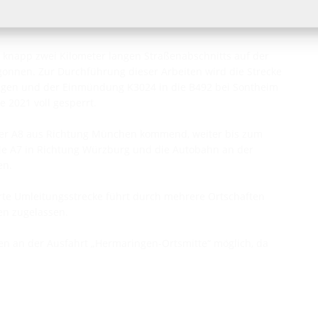
 knapp zwei Kilometer langen Straßenabschnitts auf der
nnen. Zur Durchführung dieser Arbeiten wird die Strecke
ngen und der Einmündung K3024 in die B492 bei Sontheim
e 2021 voll gesperrt.
 der A8 aus Richtung München kommend, weiter bis zum
die A7 in Richtung Würzburg und die Autobahn an der
en.
rte Umleitungsstrecke führt durch mehrere Ortschaften
en zugelassen.
hen an der Ausfahrt „Hermaringen-Ortsmitte“ möglich, da