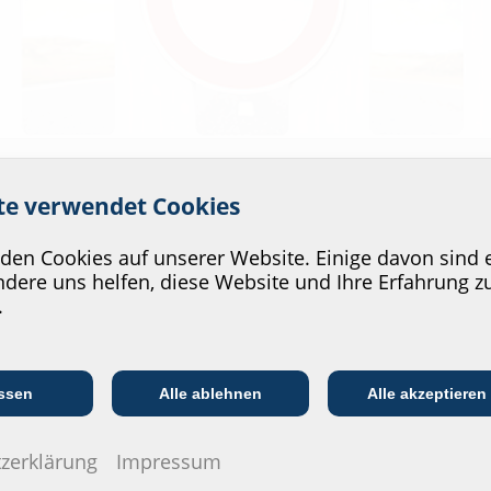
 Service unserer Website zu v
ite verwendet Cookies
en Cookies auf unserer Website. Einige davon sind e
dere uns helfen, diese Website und Ihre Erfahrung z
.
 zwischen Hermaringen und Sontheim/Brenz
Kommunikations­
:in
EVU/­Stadt­werke
In
branche
ssen
Alle ablehnen
Alle akzeptieren
ollsperrung der B492
gen und
zerklärung
Impressum