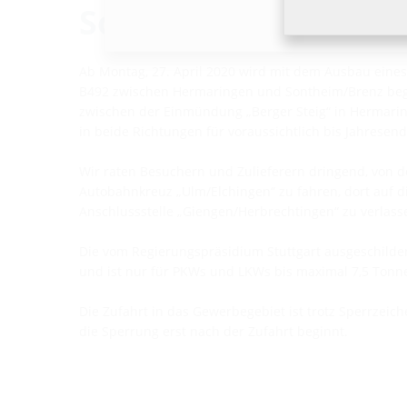
Sontheim/Brenz
Ab Montag, 27. April 2020 wird mit dem Ausbau eines
B492 zwischen Hermaringen und Sontheim/Brenz bego
zwischen der Einmündung „Berger Steig“ in Hermari
in beide Richtungen für voraussichtlich bis Jahresend
Wir raten Besuchern und Zulieferern dringend, von
Autobahnkreuz „Ulm/Elchingen“ zu fahren, dort auf 
Anschlussstelle „Giengen/Herbrechtingen“ zu verlass
Die vom Regierungspräsidium Stuttgart ausgeschilde
und ist nur für PKWs und LKWs bis maximal 7,5 Tonn
Die Zufahrt in das Gewerbegebiet ist trotz Sperrzeic
die Sperrung erst nach der Zufahrt beginnt.