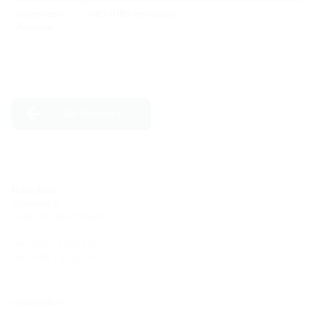
Eingesetzte
HRDi (HRD Individuell)
Produkte
Zur Übersicht
ELSIS d.o.o.
Mašekova 9
10000 ZAGREB/CROATIA
Tel : +385 1 24 30 262
Fax : +385 1 24 30 261
elsis@elsis.hr