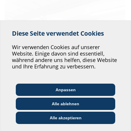
Diese Seite verwendet Cookies
Helfen Sie uns den
Service unserer
Wir verwenden Cookies auf unserer
Website. Einige davon sind essentiell,
Website zu verbessern!
während andere uns helfen, diese Website
Wo würden Sie sich einordnen?
und Ihre Erfahrung zu verbessern.
Anpassen
Architekt:in &
Kommunikations­
Handels­partner:in
Planer:in
branche
Das Ergebnis ist eine saubere, wasser- und gasdichte Wanddurchführung
Alle ablehnen
der Firma Hauff-Technik GmbH &Co. KG.
Bau-/General­
EVU/­Stadt­werke
Installateur:in
unternehmer:in
Alle akzeptieren