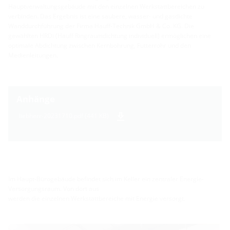
Hauptverwaltungsgebäude mit den einzelnen Werkstattbereichen zu
verbinden. Das Ergebnis ist eine saubere, wasser- und gasdichte
Wanddurchführung der Firma Hauff-Technik GmbH & Co. KG. Die
gewählten HRDi (Hauff Ringraumdichtung individuell) ermöglichen eine
optimale Abdichtung zwischen Kernbohrung, Futterrohr und den
Medienleitungen.
Anhänge
liebherr-20231710.pdf (441 KB)
Im Haupt-Bürogebäude befindet sich im Keller ein zentraler Energie-
Versorgungsraum. Von dort aus
werden die einzelnen Werkstattbereiche mit Energie versorgt.