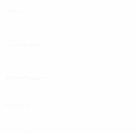
Maße:
Gesamthöhe: 480 - 580 mm
Deckelabmessungen: 157 x 157 mm
Höhenverstellung: 100 mm
Eigenschaften:
korrosionsbeständig
einbaufertig verschlossen
absolut klapper- und wartungsfrei
Anwendungsbereich:
Anschlüsse für Wellrohr HAB ETGAR WR75 und für Wellrohr
DN 24
Werkstoff:
Deckel Kunststoff: glasfaserverstärktes Polyamid (PA-GF)
Oberteil: glasfaserverstärktes Polyamid (PA-GF)
Unterteil: ABS
Schrauben: Edelstahl V2A (AISI 304L)