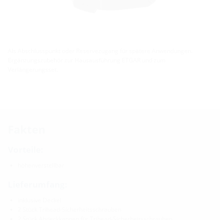
Als Abschlusspunkt oder Reservezugang für spätere Anwendungen.
Ergänzungszubehör zur Hausausführung ETGAR und zum
Verlängerungsset.
Fakten
Vorteile:
höhenverstellbar
Lieferumfang:
inklusive Deckel
2 Stück Trihead-Sicherheitsschrauben
2 Stück Abdeckkappen für Trihead-Sicherheitsschrauben