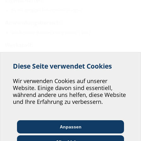
Eigenschaften:
für alle gängigen Erdungsleiter geeignet
Anwendungsbereich:
WU-Richtlinie: Beanspruchungsklasse 1 und 2
Werkstoff:
Wassersperrflansch: EPDM
Spannbänder: W1
Diese Seite verwendet Cookies
Helfen Sie uns den
Dichtheit:
Service unserer
Wir verwenden Cookies auf unserer
gas- und wasserdicht
Website. Einige davon sind essentiell,
Website zu verbessern!
während andere uns helfen, diese Website
Wo würden Sie sich einordnen?
und Ihre Erfahrung zu verbessern.
Downloads
Montageanleitung
Anpassen
Architekt:in &
Kommunikations­
Handels­partner:in
Planer:in
branche
HMK
(PDF)
Download