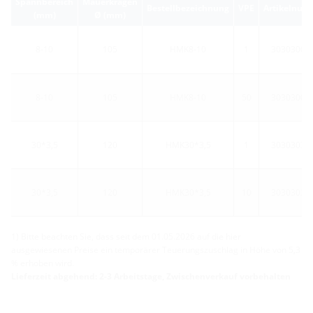
Spannbereich
Mauerkragen
Bestellbezeichnung
VPE
Artikelnum
(mm)
Ø (mm)
8-10
105
HMK8-10
1
30303000
8-10
105
HMK8-10
50
30303000
30*3,5
120
HMK30*3,5
1
30303032
30*3,5
120
HMK30*3,5
10
30303032
1) Bitte beachten Sie, dass seit dem 01.05.2026 auf die hier
ausgewiesenen Preise ein temporärer Teuerungszuschlag in Höhe von 5,3
% erhoben wird.
Lieferzeit abgehend: 2-3 Arbeitstage, Zwischenverkauf vorbehalten