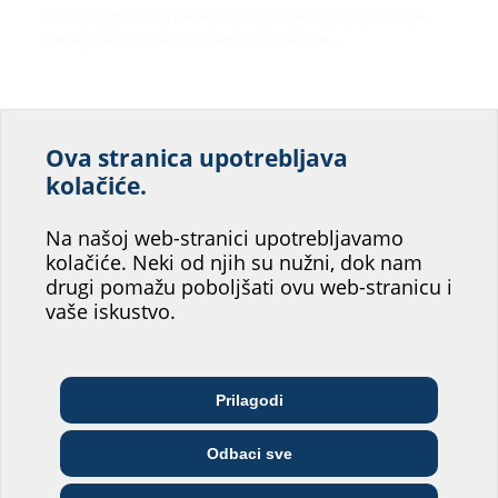
Međunarodna tržišta nabave već su nekoliko tjedana podložna
znatnoj volatilnosti zbog nedavnih događaja na …
Ova stranica upotrebljava
Pomozite nam da
kolačiće.
poboljšamo uslugu
Na našoj web-stranici upotrebljavamo
našeg web-mjesta!
kolačiće. Neki od njih su nužni, dok nam
drugi pomažu poboljšati ovu web-stranicu i
Gdje biste vi našli svoje mjesto?
vaše iskustvo.
International Sales Conference 2026
Gosti iz više od 15 zemalja – od Njemačke do Novog Zelanda –
Arhitekt/ica &
Telekomunikacijske
brojne zanimljive prezentacije i angažirane …
Prilagodi
Veletrgovci
projektant/ica
tvrtke
Odbaci sve
Poduzeće za opskrbu
Instalater/ka
Građevinska tvrtka