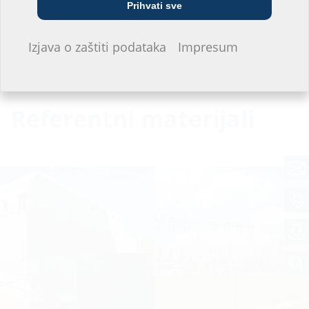
Prihvati sve
Ne želim davati informacije.
Izjava o zaštiti podataka
Impresum
Referentni materijali