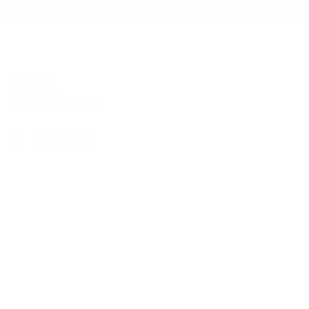
ELSIS d.o.o.
Mašekova 9
10000 ZAGREB/CROATIA
Tel : +385 1 24 30 262
Fax : +385 1 24 30 261
elsis@elsis.hr
Plan puta
Sjedište:
Hauff-Technik GmbH & Co. KG
Robert-Bosch-Straße 9
89568 Hermaringen, GERMANY