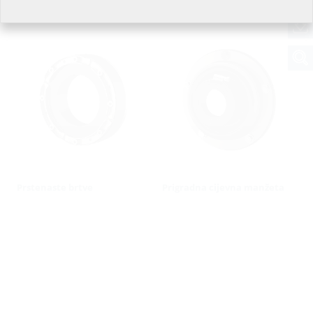
Proturne cijevi
Uvodi za otpadnu vodu
Prstenaste brtve
Prigradna cijevna manžeta