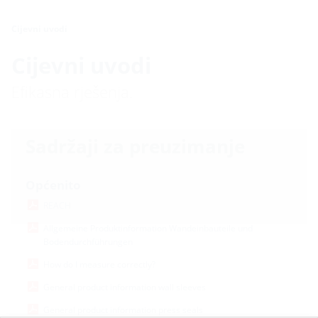
Cijevni uvodi
Cijevni uvodi
Efikasna rješenja.
Sadržaji za preuzimanje
Općenito
REACH
Allgemeine Produktinformation Wandeinbauteile und
Bodendurchführungen
How do I measure correctly?
General product information wall sleeves
General product information press seals