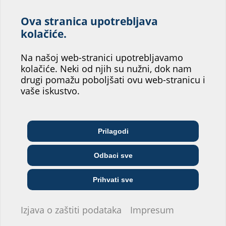
General product information press seals
Ova stranica upotrebljava
Pomozite nam da
kolačiće.
poboljšamo uslugu
Na našoj web-stranici upotrebljavamo
našeg web-mjesta!
kolačiće. Neki od njih su nužni, dok nam
drugi pomažu poboljšati ovu web-stranicu i
Gdje biste vi našli svoje mjesto?
vaše iskustvo.
Arhitekt/ica &
Telekomunikacijske
Prilagodi
Veletrgovci
projektant/ica
tvrtke
Odbaci sve
Poduzeće za opskrbu
Instalater/ka
Građevinska tvrtka
Prihvati sve
Ne želim davati informacije.
Izjava o zaštiti podataka
Impresum