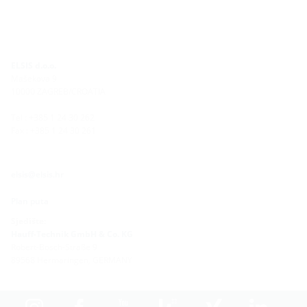
ELSIS d.o.o.
Mašekova 9
10000 ZAGREB/CROATIA
Tel : +385 1 24 30 262
Fax : +385 1 24 30 261
elsis@elsis.hr
Plan puta
Sjedište:
Hauff-Technik GmbH & Co. KG
Robert-Bosch-Straße 9
89568 Hermaringen, GERMANY