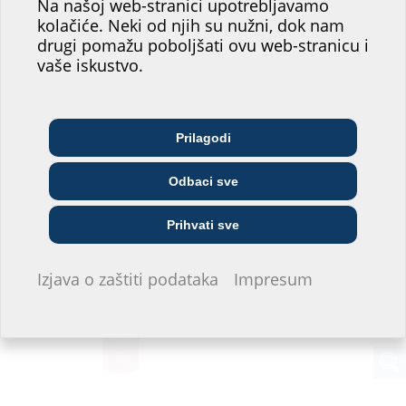
Na našoj web-stranici upotrebljavamo
našeg web-mjesta!
kolačiće. Neki od njih su nužni, dok nam
drugi pomažu poboljšati ovu web-stranicu i
Gdje biste vi našli svoje mjesto?
vaše iskustvo.
Arhitekt/ica &
Telekomunikacijske
Prilagodi
Veletrgovci
projektant/ica
tvrtke
Odbaci sve
Samochód elektryczny ność
Poduzeće za opskrbu
Instalater/ka
Građevinska tvrtka
Prihvati sve
Ne želim davati informacije.
Izjava o zaštiti podataka
Impresum