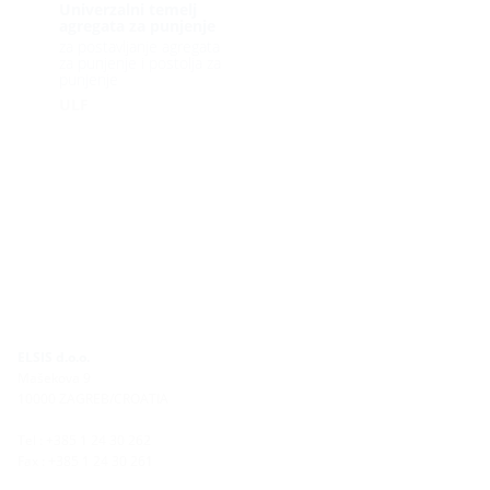
Univerzalni temelj
agregata za punjenje
za postavljanje agregata
za punjenje i postolja za
punjenje
ULF
ELSIS d.o.o.
Mašekova 9
10000 ZAGREB/CROATIA
Tel : +385 1 24 30 262
Fax : +385 1 24 30 261