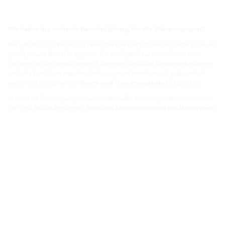
Wir haben die optimale Hauseinführung für alle Wärmepumpen!
Bei Luft-Wasser-Wärmepumpen unterscheidet sich der Aufstellungsort, es
gibt Split- und Monoblockgeräte. Bei den Split-Geräten befinden sich
Verdampfer und Verdichter im Außengerät und über Kältemittelleitungen
wird der Verdichter mit dem Verflüssiger im Innenbereich gekoppelt. Je
nach Ausführung werden
Strom- und -Steuerungskabel
mitgeführt.
Monoblock-Wärmepumpen werden im Außenbereich platziert und durch
Vor- und Rücklaufleitungen,
Nah- und Fernwärmerohre mit Heizsystem
im Inneren verbunden. Hierfür werden Nah- und Fernwärmerohre
verwendet,
entweder mit Vor- und Rücklauf in einem Rohr oder
separat in zwei Rohren.
Bei Sole-Wasser- und Wasser-Wasser-Wärmepumpen werden
Kunststoffrohre
verwendet.
Welche Leitungen und Rohre Sie nun genau benötigen für die
Installation Ihrer Wärmepumpe erfahren Sie mit unserem
Planungstool.