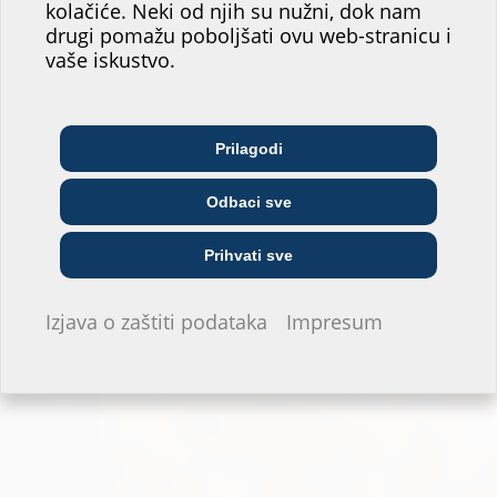
našeg web-mjesta!
kolačiće. Neki od njih su nužni, dok nam
drugi pomažu poboljšati ovu web-stranicu i
Gdje biste vi našli svoje mjesto?
vaše iskustvo.
Zum Planungstool
Arhitekt/ica &
Telekomunikacijske
Prilagodi
Veletrgovci
projektant/ica
tvrtke
Odbaci sve
Poduzeće za opskrbu
Instalater/ka
Građevinska tvrtka
Prihvati sve
Ne želim davati informacije.
Izjava o zaštiti podataka
Impresum