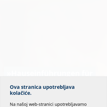
»Hauseinführungen für
Wärmepumpen
Ova stranica upotrebljava
Pomozite nam da
kolačiće.
optimal planen«
poboljšamo uslugu
Na našoj web-stranici upotrebljavamo