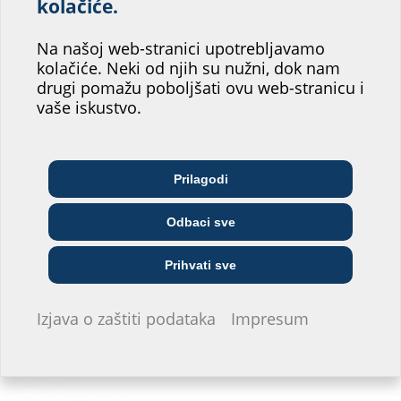
Pomozite nam da
kolačiće.
poboljšamo uslugu
Na našoj web-stranici upotrebljavamo
našeg web-mjesta!
kolačiće. Neki od njih su nužni, dok nam
drugi pomažu poboljšati ovu web-stranicu i
Gdje biste vi našli svoje mjesto?
vaše iskustvo.
Arhitekt/ica &
Telekomunikacijske
Prilagodi
Veletrgovci
projektant/ica
tvrtke
Odbaci sve
Poduzeće za opskrbu
Instalater/ka
Građevinska tvrtka
Prihvati sve
Ne želim davati informacije.
Izjava o zaštiti podataka
Impresum
ELSIS d.o.o.
Mašekova 9
10000 ZAGREB/CROATIA