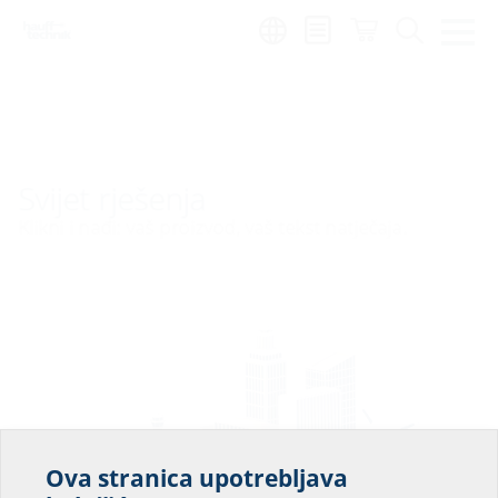
Region:
hr
Svijet rješenja
Klikni i nađi: vaš proizvod, vaš tekst natječaja.
Ova stranica upotrebljava