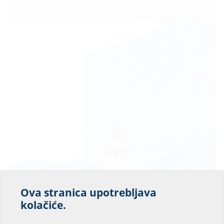
Ova stranica upotrebljava
Pomozite nam da
kolačiće.
poboljšamo uslugu