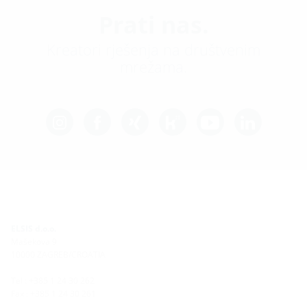
Prati nas.
Kreatori rješenja na društvenim
mrežama.
ELSIS d.o.o.
Mašekova 9
10000 ZAGREB/CROATIA
Tel : +385 1 24 30 262
Fax : +385 1 24 30 261