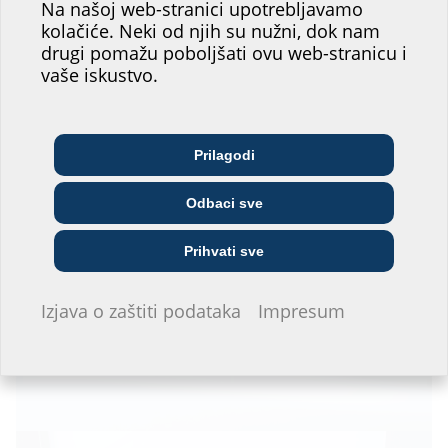
Na našoj web-stranici upotrebljavamo
našeg web-mjesta!
kolačiće. Neki od njih su nužni, dok nam
drugi pomažu poboljšati ovu web-stranicu i
Gdje biste vi našli svoje mjesto?
vaše iskustvo.
Arhitekt/ica &
Telekomunikacijske
Prilagodi
Veletrgovci
projektant/ica
tvrtke
Odbaci sve
Poduzeće za opskrbu
Instalater/ka
Građevinska tvrtka
Prihvati sve
Ne želim davati informacije.
Izjava o zaštiti podataka
Impresum