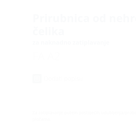
Prirubnica od neh
čelika
za naknadno zatiplavanje
FA A2
Dodati popisu
Za zatiplavanje putem postojećih udubljenja/probo
pločama.