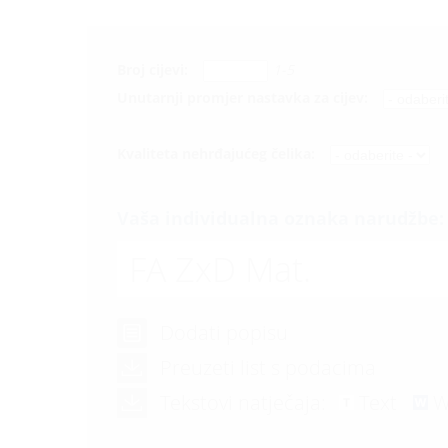
Broj cijevi:
1-5
Unutarnji promjer nastavka za cijev:
Kvaliteta nehrđajućeg čelika:
Vaša individualna oznaka narudžbe:
FA ZxD Mat.
Dodati popisu
Preuzeti list s podacima
Tekstovi natječaja:
Text
W