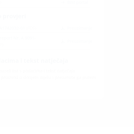
)
BIM portal
o provjeri
. A1742032-01
(PDF)
Preuzimanje
 report Nr. A 9091-
Preuzimanje
F)
dacima i tekst natječaja
uzeli list s podacima i tekst natječaja
e proizvod u donjem dijelu i preuzmite ga putem