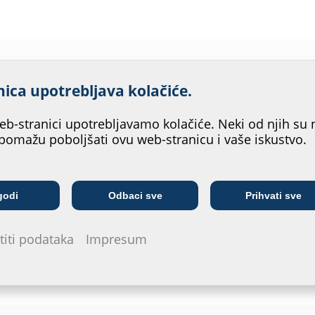
oboljšamo uslugu našeg web-
ica upotrebljava kolačiće.
b-stranici upotrebljavamo kolačiće. Neki od njih su 
pomažu poboljšati ovu web-stranicu i vaše iskustvo.
Ooznaka narudžbe
Broj artikla
Telekomunikacijske
godi
Odbaci sve
Prihvati sve
FA1x80/80/0 A2
910820000
40
Poduzeće za opskrbu
I
tvrtke
štiti podataka
Impresum
FA1x100/80/0 A2
910830000
40
FA1x125/80/0 A2
910840000
40