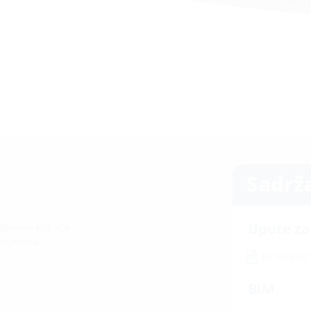
Sadrž
Upute z
htjevima kupaca
romjerima
FA FAG A
BIM