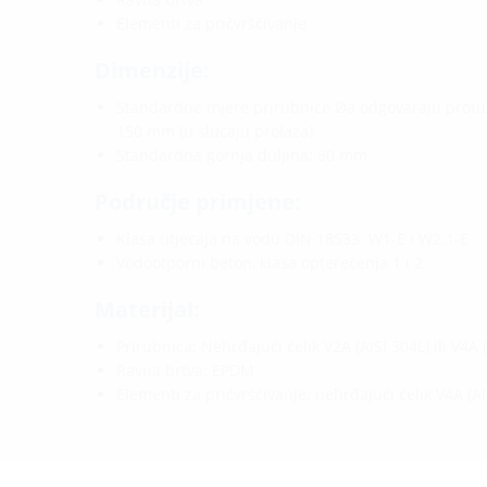
Elementi za pričvršćivanje
Dimenzije:
Standardne mjere prirubnice Øa odgovaraju proturno
150 mm (u slučaju prolaza)
Standardna gornja duljina: 80 mm
Područje primjene:
Klasa utjecaja na vodu DIN 18533: W1-E i W2.1-E
Vodootporni beton, klasa opterećenja 1 i 2
Materijal:
Prirubnica: Nehrđajući čelik V2A (AISI 304L) ili V4A 
Ravna brtva: EPDM
Elementi za pričvršćivanje: nehrđajući čelik V4A (AI