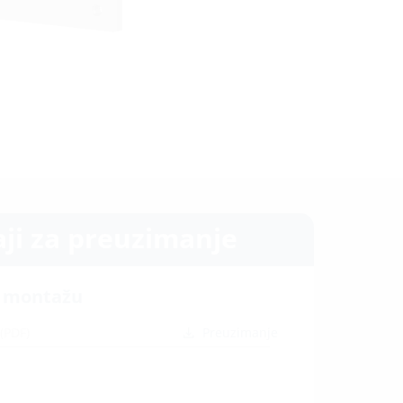
aji za preuzimanje
a montažu
2
(PDF)
Preuzimanje