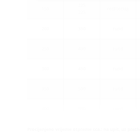
225
150
rechteckig
225
200
350
rund
250
400
rund
300
450
rund
350
500
rund
400
550
rund
Procijenjeno vrijeme otpreme cca.: na upit, uz pret