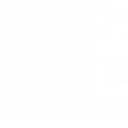
FA A2
(BIM
Izvješća 
FA A2, Nr
j cijevi od Øi + otprilike
FA A2 test
2/2010
(PD
List s po
Kako biste pre
konfigurirajt
simbola
.
(AISI 316L)
SI 316L)