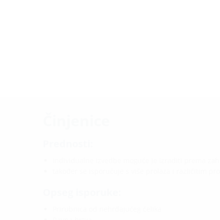
Činjenice
Prednosti:
individualne izvedbe moguće je izraditi prema za
također se isporučuje s više prolaza i različitim p
Opseg isporuke:
Prirubnica od nehrđajućeg čelika
Ravna brtva