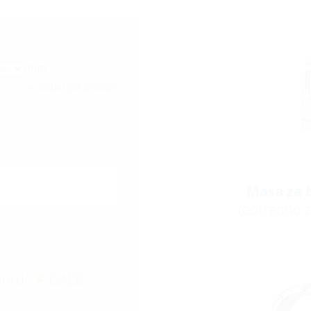
mm
+ dodati još prolaza
Masa za b
(potrebno 
ord
GAEB