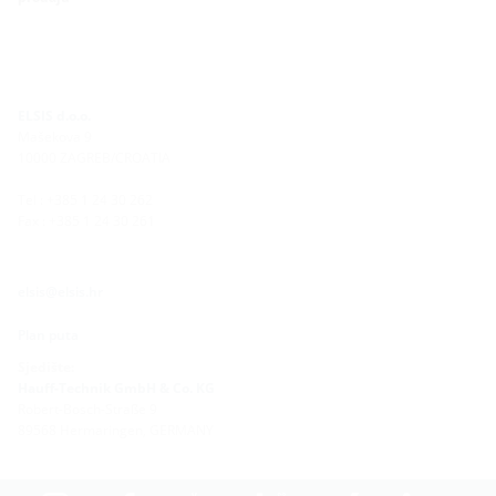
ELSIS d.o.o.
Mašekova 9
10000 ZAGREB/CROATIA
Tel : +385 1 24 30 262
Fax : +385 1 24 30 261
elsis@elsis.hr
Plan puta
Sjedište:
Hauff-Technik GmbH & Co. KG
Robert-Bosch-Straße 9
89568 Hermaringen, GERMANY