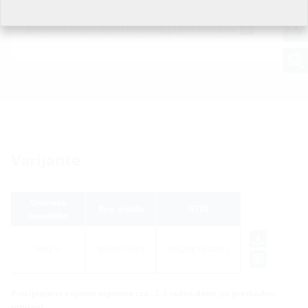
Kako biste preuzeli list s podacima i tekst natječaja konfigurirajte
proizvod u donjem dijelu i preuzmite ga putem simbola
.
Varijante
Ooznaka
Broj artikla
GTIN
narudžbe
WKZ U
3030513585
4052487248471
Procijenjeno vrijeme otpreme cca.: 2-3 radna dana, uz prethodnu
prodaju