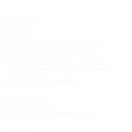
Činjenice
Prednosti:
Sprječava pravokutna udubljenja te zahtjevne naknadne
radova
Ugrađeni graničnik u priključnom lijevku za točno
pozicioniranje cijevi
Zaštitni uložak stepenice s perforacijama i brazdama za
skupljanje prljavštine tijekom gradnje može se upotrebljavati
za močenje podne ploče
Podrez za optimalno fiksiranje u betonu
jednostavna i brza montaža
Opseg isporuke:
1 komad ofsetnog lijevka
1 komad zaštite stepenica s integriranom razinom
Stezna traka:
Dimenzije: