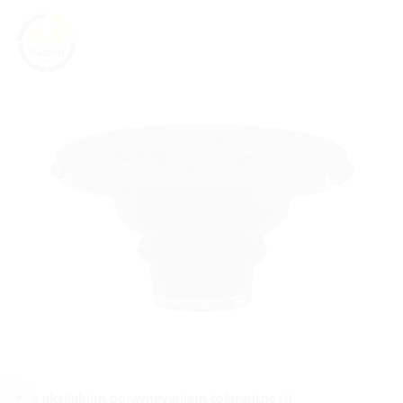
s aksijalnim poravnavanjem tolerantnosti