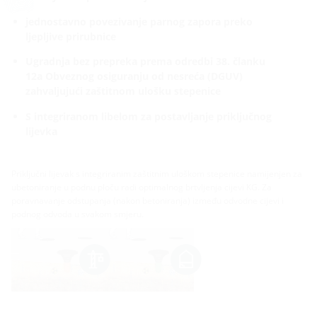
jednostavno povezivanje parnog zapora preko
ljepljive prirubnice
Ugradnja bez prepreka prema odredbi 38. članku
12a Obveznog osiguranju od nesreća (DGUV)
zahvaljujući zaštitnom ulošku stepenice
S integriranom libelom za postavljanje priključnog
lijevka
Priključni lijevak s integriranim zaštitnim uloškom stepenice namijenjen za
ubetoniranje u podnu ploču radi optimalnog brtvljenja cijevi KG. Za
poravnavanje odstupanja (nakon betoniranja) između odvodne cijevi i
podnog odvoda u svakom smjeru.