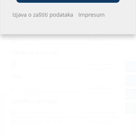
Sadržaji za preuzimanje
Ne želim davati informacije.
Izjava o zaštiti podataka
Impresum
Brošure
AT110
(PDF)
Preuzimanje
Upute za montažu
AT110
(PDF)
Preuzimanje
BIM
AT110
(BIM)
BIM portal
Izvješća o provjeri
AT110 Prüfbericht
(PDF)
Preuzimanje
Prüfbericht ABS_
IAF
(PDF)
Preuzimanje