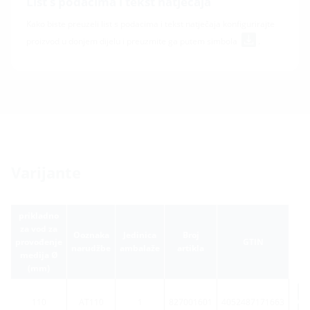
List s podacima i tekst natječaja
Kako biste preuzeli list s podacima i tekst natječaja konfigurirajte
proizvod u donjem dijelu i preuzmite ga putem simbola
.
Varijante
prikladno
za vod za
Ooznaka
Jedinica
Broj
provođenje
GTIN
narudžbe
ambalaže
artikla
medija Ø
(mm)
110
AT110
1
827001601
4052487171663