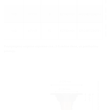
110
AT110
8
827001601
4052487224314
110
AT110
32
827001601
4052487224321
Procijenjeno vrijeme otpreme cca.: 3-5 radna dana, uz prethodnu
prodaju